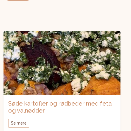
Søde kartofler og rødbeder med feta
og valnødder
Se mere