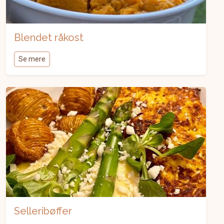
Blendet råkost
Se mere
Selleribøffer