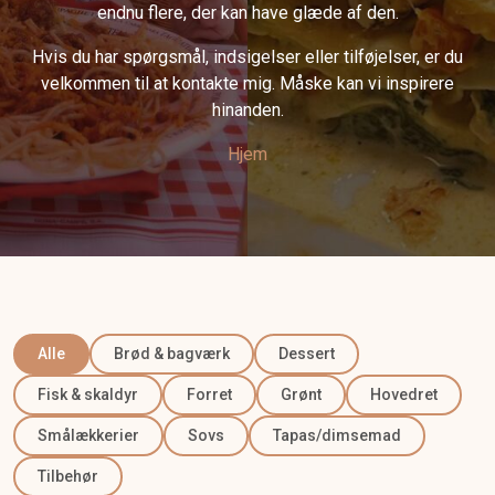
endnu flere, der kan have glæde af den.
Hvis du har spørgsmål, indsigelser eller tilføjelser, er du
velkommen til at kontakte mig. Måske kan vi inspirere
hinanden.
Hjem
Kategori
Alle
Brød & bagværk
Dessert
Fisk & skaldyr
Forret
Grønt
Hovedret
Smålækkerier
Sovs
Tapas/dimsemad
Tilbehør