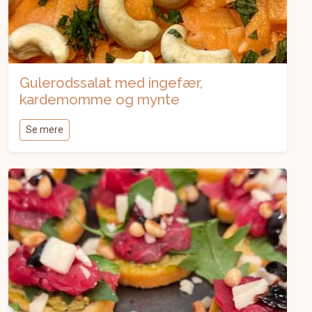
Gulerodssalat med ingefær,
kardemomme og mynte
Se mere