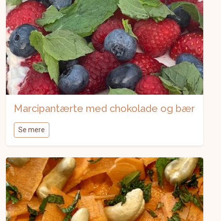
Marcipantærte med chokolade og bær
Se mere